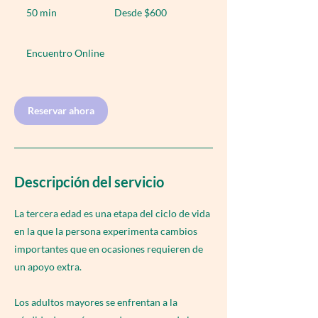
600
50 min
5
Desde $600
pesos
mexicanos
0
Encuentro Online
m
i
n
Reservar ahora
Descripción del servicio
La tercera edad es una etapa del ciclo de vida
en la que la persona experimenta cambios
importantes que en ocasiones requieren de
un apoyo extra.
Los adultos mayores se enfrentan a la