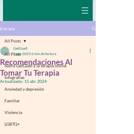
Entrada
All Posts
GetGüell
All Posts
7 ago 2023
2 min de lectura
Recomendaciones Al
Sobre GetGüell y la terapia online
Tomar Tu Terapia
Infografías
Actualizado:
15 abr 2024
Ansiedad y depresión
Familiar
Violencia
LGBTQ+