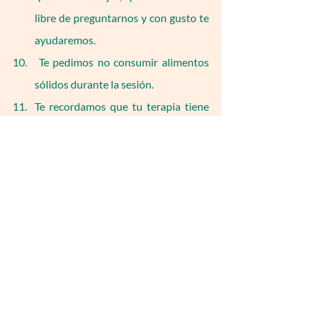
libre de preguntarnos y con gusto te 
ayudaremos.
 Te pedimos no consumir alimentos 
sólidos durante la sesión.
Te recordamos que tu terapia tiene 
un tiempo determinado y que el 
terapeuta esperará hasta el último 
minuto tu conexión, aunque te 
recomendamos ser puntual para 
sacarle el mayor beneficio a tu 
proceso.
Sobre GetGüell y la terapia online